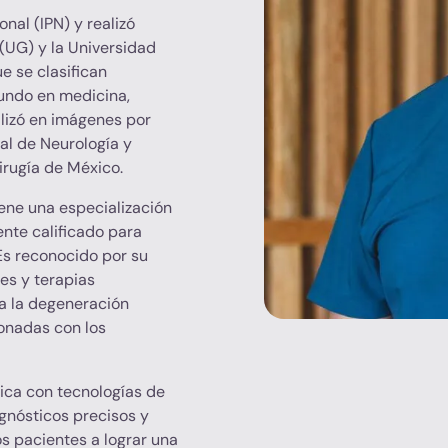
nal (IPN) y realizó
(UG) y la Universidad
 se clasifican
undo en medicina,
lizó en imágenes por
al de Neurología y
irugía de México.
iene una especialización
ente calificado para
Es reconocido por su
nes y terapias
ra la degeneración
ionadas con los
nica con tecnologías de
gnósticos precisos y
s pacientes a lograr una