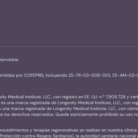
eservados.
ias emitidas por COFEPRIS, incluyendo 25-TR-03-008-001, 25-AM-0
y Medical Institute, LLC., con registro en EE. UU. n.º 7,908,729 y cer
es una marca registrada de Longevity Medical Institute, LLC., con regi
s una marca registrada de Longevity Medical Institute, LLC., con númer
dos los derechos reservados. Queda estrictamente prohibido su uso no
ocedimientos y terapias regenerativas se realizan en nuestra clínica 
rotección contra Riesgos Sanitarios), la autoridad sanitaria nacional d