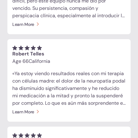
difícil, pero este equipo nunca me dio por
vencido. Su persistencia, compasión y
perspicacia clínica, especialmente al introducir la
oxigenoterapia hiperbárica, marcaron la
Learn More
diferencia. Nunca me sentí como un paciente
más. Como dice el propietario: «Inténtalo, vuelve a
intentarlo, lo tenemos». Esa mentalidad define su
cuidado. Estoy muy agradecido y recomiendo
Robert Telles
encarecidamente a este equipo excepcional».
Age 66
California
«Ya estoy viendo resultados reales con mi terapia
con células madre: el dolor de la neuropatía podal
ha disminuido significativamente y he reducido
mi medicación a la mitad y pronto la suspenderé
por completo. Lo que es aún más sorprendente es
que mi nivel de azúcar en sangre se ha
Learn More
estabilizado y ha bajado drásticamente sin
necesidad de usar insulina, algo que no esperaba,
pero que me entusiasma experimentar. Soy