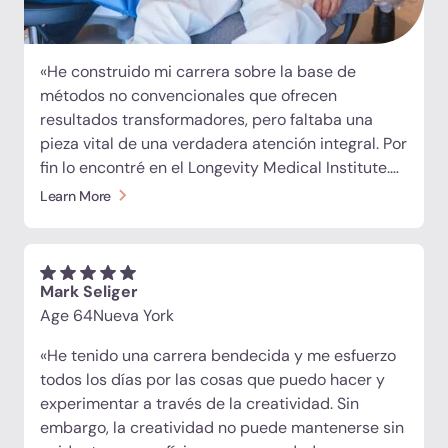
«He construido mi carrera sobre la base de
métodos no convencionales que ofrecen
resultados transformadores, pero faltaba una
pieza vital de una verdadera atención integral. Por
fin lo encontré en el Longevity Medical Institute.
En solo una semana, experimenté el recorrido
Learn More
completo del paciente: diagnóstico avanzado,
células madre intravenosas, exosomas, péptidos,
inyecciones articulares dirigidas, oxigenoterapia
hiperbárica y la estación de recarga. Todo estaba
Mark Seliger
hecho a mi medida y dirigido por un equipo de
Age 64
Nueva York
primera clase. Esto es lo que debería ser el futuro
«He tenido una carrera bendecida y me esfuerzo
de la atención médica holística».
todos los días por las cosas que puedo hacer y
experimentar a través de la creatividad. Sin
embargo, la creatividad no puede mantenerse sin