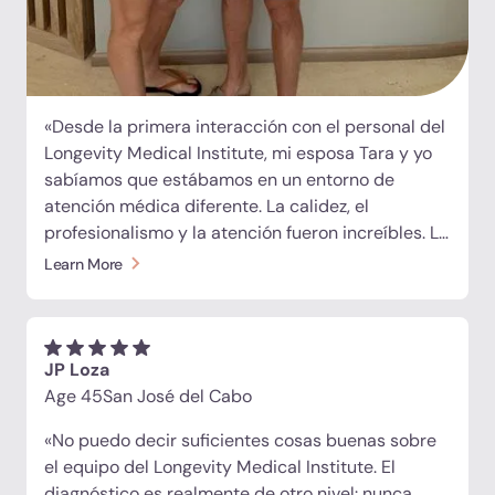
«Desde la primera interacción con el personal del
Longevity Medical Institute, mi esposa Tara y yo
sabíamos que estábamos en un entorno de
atención médica diferente. La calidez, el
profesionalismo y la atención fueron increíbles. Lo
que también diferenció verdaderamente al LMI
Learn More
fue la profundidad del análisis diagnóstico,
diseñado para ofrecer una imagen completa de lo
que sucede dentro de nuestro cuerpo. A partir de
ahí, los médicos elaboraron un protocolo
JP Loza
personalizado basado exclusivamente en
Age 45
San José del Cabo
nuestros resultados y objetivos de salud únicos:
«No puedo decir suficientes cosas buenas sobre
¡así es como debería ser el futuro de la medicina!»
el equipo del Longevity Medical Institute. El
diagnóstico es realmente de otro nivel: nunca