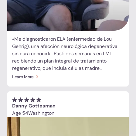
«Me diagnosticaron ELA (enfermedad de Lou
Gehrig), una afección neurológica degenerativa
sin cura conocida. Pasé dos semanas en LMI
recibiendo un plan integral de tratamiento
regenerativo, que incluía células madre
intravenosas, exosomas, péptidos, nutracéuticos
Learn More
y una inyección intratecal para administrar las
células madre y los exosomas directamente al
cerebro y la médula espinal. Al final de la primera
semana, noté mejoras significativas tanto en mi
Danny Gottesman
fuerza como en mi habla. Por primera vez en
Age 54
Washington
mucho tiempo, me siento vibrante, esperanzada y
genuinamente feliz. Gracias, LMI».