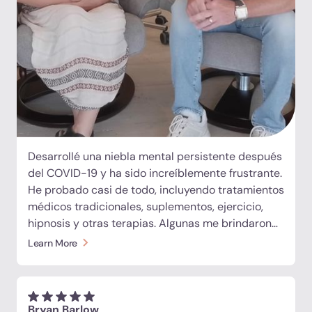
Desarrollé una niebla mental persistente después
del COVID-19 y ha sido increíblemente frustrante.
He probado casi de todo, incluyendo tratamientos
médicos tradicionales, suplementos, ejercicio,
hipnosis y otras terapias. Algunas me brindaron
un alivio temporal, pero nada marcó una
Learn More
diferencia duradera y la niebla mental comenzó a
afectar mi vida diaria. Tras escuchar experiencias
alentadoras de otras personas que se habían
sometido a terapia con células madre, decidí que
Bryan Barlow