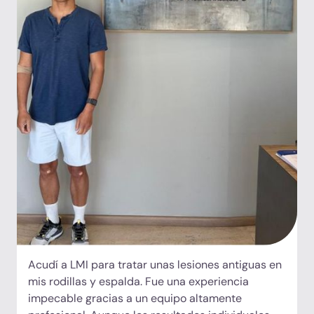
nuestra estancia fuera fluida y agradable. El
instituto es hermoso y su ubicación cerca del mar
y de restaurantes increíbles hizo que se sintiera
como la combinación perfecta entre atención
médica de clase mundial y unas vacaciones de
lujo. Ya estamos deseando volver dentro de seis
meses.
Acudí a LMI para tratar unas lesiones antiguas en
mis rodillas y espalda. Fue una experiencia
impecable gracias a un equipo altamente