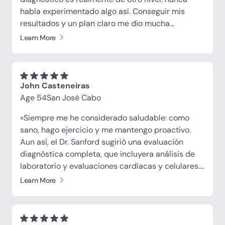
había experimentado algo así. Conseguir mis
resultados y un plan claro me dio mucha
tranquilidad. Lo que más me impresionó es lo que
Learn More
se siente al estar allí. No se siente como una
clínica: es sofisticada, cálida y todos son
genuinamente amables y afectuosos. Hacen
cosas comunes extraordinariamente bien. Estoy
John Casteneiras
muy agradecido de estar en este viaje con ellos».
Age 54
San José Cabo
«Siempre me he considerado saludable: como
sano, hago ejercicio y me mantengo proactivo.
Aun así, el Dr. Sanford sugirió una evaluación
diagnóstica completa, que incluyera análisis de
laboratorio y evaluaciones cardíacas y celulares.
Resulta que había problemas que nunca hubiera
Learn More
imaginado. Empezamos el protocolo de
desintoxicación de TriFusion antes de la terapia
con células madre. Repetí las pruebas de