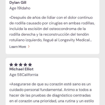
creyente. Los beneficios han sido casi inmediatos
Dylan Gill
y estoy muy emocionada de ver lo que me
Age 19
Idaho
depararán los próximos 6 a 12 meses. Gracias,
«Después de años de lidiar con el dolor continuo
Dra. Porras y a todo el equipo de Longevity, por
de rodilla causado por cirugías en ambas rodillas,
guiarme hacia este camino de curación».
incluida la escisión del osteocondroma de la
rodilla derecha y la reconstrucción del tendón
rotuliano izquierdo, llegué al Longevity Medical
Institute en busca de una solución regenerativa.
Learn More
Recibí inyecciones de células madre y exosomas
directamente en ambas rodillas, además de
células madre intravenosas, péptidos y apoyo
nutracéutico. Me sentí muy bien, ¡gracias LMI!»
Michael Elliot
Age 58
California
«Asegurarse de que su corazón esté sano es un
cuidado personal fundamental. Animo a todos a
hacer de las pruebas de diagnóstico centradas
en el corazón una prioridad, una rutina y un estilo