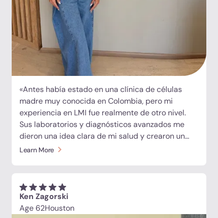
«Antes había estado en una clínica de células
madre muy conocida en Colombia, pero mi
experiencia en LMI fue realmente de otro nivel.
Sus laboratorios y diagnósticos avanzados me
dieron una idea clara de mi salud y crearon un
plan de tratamiento personalizado solo para mí.
Learn More
Igualmente impresionante fue la calidez del
equipo y el hermoso entorno de la clínica. Me
sentí cuidada no solo como paciente sino
también como persona, como parte de una
Ken Zagorski
familia. Después de solo unos días con ellos,
Age 62
Houston
¡realmente siento que soy parte de la familia LMI!»