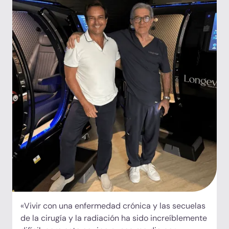
experimentado durante años, dándome una hoja
de ruta clara para mejorar mi entrenamiento, mi
recuperación y mi salud a largo plazo. Las
terapias con células madre, los péptidos, la
terapia de oxígeno hiperbárico y los tratamientos
regenerativos me hicieron sentir renovado, lleno
de energía y optimista sobre mi futuro. Cada
médico se tomó el tiempo necesario para
educarnos y responder a todas nuestras
preguntas. Lo que realmente distingue a
Longevity Medical Institute es su personal y su
compromiso inquebrantable de ayudar a los
pacientes a alcanzar su vida más saludable. Mi
esposa y yo nos fuimos sintiéndonos más fuertes,
mejor informados y ya estamos planeando
nuestro regreso en septiembre.
«Vivir con una enfermedad crónica y las secuelas
de la cirugía y la radiación ha sido increíblemente