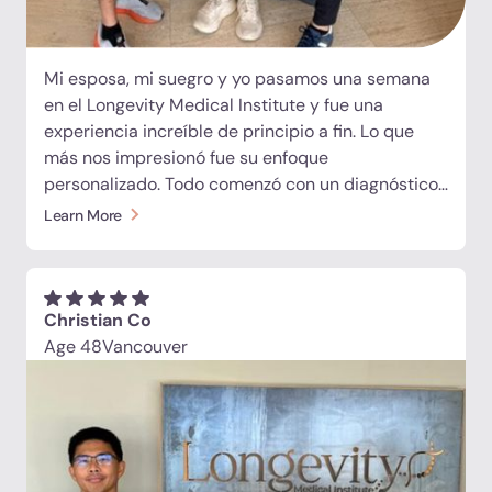
Mi esposa, mi suegro y yo pasamos una semana
en el Longevity Medical Institute y fue una
experiencia increíble de principio a fin. Lo que
más nos impresionó fue su enfoque
personalizado. Todo comenzó con un diagnóstico
integral que incluyó análisis de laboratorio
Learn More
avanzados, resonancia magnética de cuerpo
completo, evaluaciones cardiovasculares y más.
Los médicos revisaron cuidadosamente nuestros
resultados y desarrollaron planes de tratamiento
Christian Co
individualizados basados en nuestros hallazgos y
Age 48
Vancouver
objetivos de salud personales, incluyendo células
madre, exosomas, péptidos y otras terapias
regenerativas. Los médicos, el personal de
enfermería y el equipo de conserjería fueron
excepcionales, haciendo que cada parte de