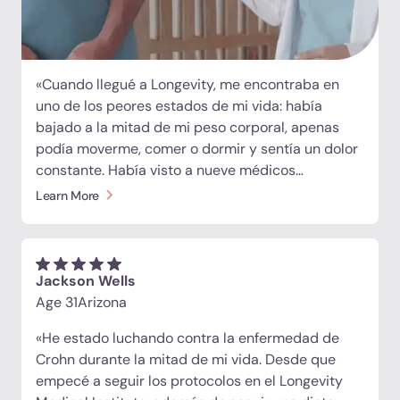
«Cuando llegué a Longevity, me encontraba en
uno de los peores estados de mi vida: había
bajado a la mitad de mi peso corporal, apenas
podía moverme, comer o dormir y sentía un dolor
constante. Había visto a nueve médicos
diferentes en el transcurso de un año y estaba
Learn More
perdiendo la esperanza. Pero desde el primer día,
el equipo aquí presente me escuchó, analizó más
a fondo y me dio respuestas. Hoy he vuelto a
comer con normalidad, he recuperado mis fuerzas
Jackson Wells
y la mejoría ha sido increíble. Ha sido una
Age 31
Arizona
experiencia que me cambió la vida».
«He estado luchando contra la enfermedad de
Crohn durante la mitad de mi vida. Desde que
empecé a seguir los protocolos en el Longevity