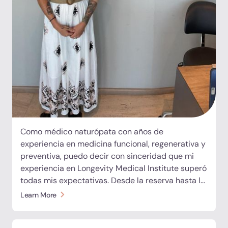
Como médico naturópata con años de
experiencia en medicina funcional, regenerativa y
preventiva, puedo decir con sinceridad que mi
experiencia en Longevity Medical Institute superó
todas mis expectativas. Desde la reserva hasta la
salida, cada detalle fue impecable y estuvo
Learn More
cuidadosamente planificado. Tras haber visitado
clínicas líderes en todo el mundo, nuestros