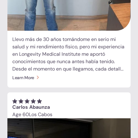
Llevo más de 30 años tomándome en serio mi
salud y mi rendimiento físico, pero mi experiencia
en Longevity Medical Institute me aportó
conocimientos que nunca antes había tenido.
Desde el momento en que llegamos, cada detalle
fue gestionado con profesionalidad, calidez y una
Learn More
atención genuina. El alojamiento fue excepcional
y toda la experiencia se sintió más como un retiro
de bienestar de lujo que como una clínica médica.
Lo que más me impactó fue el diagnóstico
Carlos Abaunza
avanzado. La resonancia magnética y las
Age 60
Los Cabos
evaluaciones integrales descubrieron lesiones
antiguas y problemas subyacentes que
finalmente explicaron las limitaciones que había