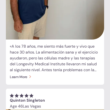
«A los 78 años, me siento más fuerte y vivo que
hace 30 años. La alimentación sana y el ejercicio
ayudaron, pero las células madre y las terapias
del Longevity Medical Institute llevaron mi salud
al siguiente nivel. Antes tenía problemas con la
diverticulitis; ahora apenas la recuerdo. Mi
Learn More
mentalidad es juvenil y mis diagnósticos lo
demuestran. Gracias al equipo de LMI, creo que
este es el futuro de la medicina, y ya está aquí.
Honestamente, ¡siento que podría vivir hasta los
Quinton Singleton
140!»
Age 46
Las Vegas