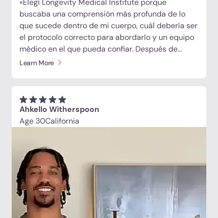
«Elegí Longevity Medical Institute porque
buscaba una comprensión más profunda de lo
que sucede dentro de mi cuerpo, cuál debería ser
el protocolo correcto para abordarlo y un equipo
médico en el que pueda confiar. Después de
décadas de actuar, bailar, hacer giras y
Learn More
esforzarme al máximo, siento un desgaste
considerable en la columna vertebral y las
articulaciones. Desde laboratorios exhaustivos y
una resonancia magnética de todo el cuerpo
Ahkello Witherspoon
hasta células madre, exosomas, péptidos,
Age 30
California
fototerapia, oxigenoterapia hiperbárica y apoyo
continuo, todo es minucioso y en un solo lugar.
Todo el equipo me hace sentir parte de una
familia, y su seguimiento es increíble. Sé que se
centran en mis resultados en cada paso del
proceso. Eso marca la diferencia».