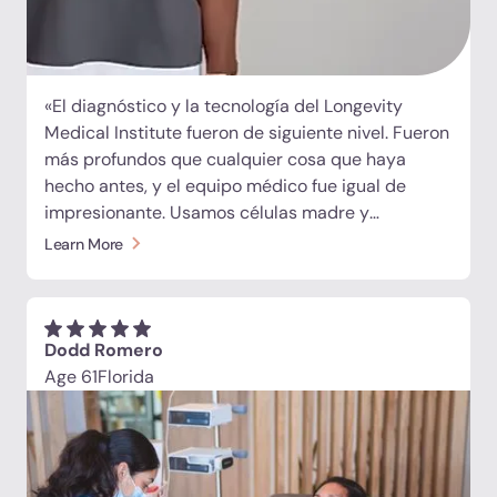
«El diagnóstico y la tecnología del Longevity
Medical Institute fueron de siguiente nivel. Fueron
más profundos que cualquier cosa que haya
hecho antes, y el equipo médico fue igual de
impresionante. Usamos células madre y
exosomas intravenosos como parte de un plan de
Learn More
recuperación de todo el cuerpo, inyecciones
guiadas por ultrasonido en las áreas exactas que
necesitaban atención y apoyo nutracéutico
específico. Pude observar cómo la aguja llegaba
Dodd Romero
exactamente a donde tenía que ir, y me
Age 61
Florida
mostraron los hechos en los que se basaba cada
decisión, así que sabía que no se trataba de
conjeturas».