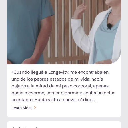
«Cuando llegué a Longevity, me encontraba en
uno de los peores estados de mi vida: había
bajado a la mitad de mi peso corporal, apenas
podía moverme, comer o dormir y sentía un dolor
constante. Había visto a nueve médicos
diferentes en el transcurso de un año y estaba
Learn More
perdiendo la esperanza. Pero desde el primer día,
el equipo aquí presente me escuchó, analizó más
a fondo y me dio respuestas. Hoy he vuelto a