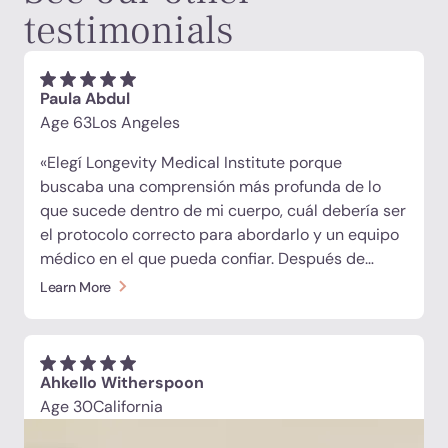
testimonials
Paula Abdul
Age 63
Los Angeles
«Elegí Longevity Medical Institute porque
buscaba una comprensión más profunda de lo
que sucede dentro de mi cuerpo, cuál debería ser
el protocolo correcto para abordarlo y un equipo
médico en el que pueda confiar. Después de
décadas de actuar, bailar, hacer giras y
Learn More
esforzarme al máximo, siento un desgaste
considerable en la columna vertebral y las
articulaciones. Desde laboratorios exhaustivos y
una resonancia magnética de todo el cuerpo
Ahkello Witherspoon
hasta células madre, exosomas, péptidos,
Age 30
California
fototerapia, oxigenoterapia hiperbárica y apoyo