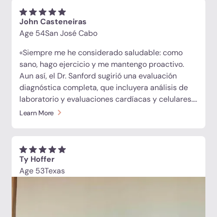
genuinamente amables y afectuosos. Hacen
cosas comunes extraordinariamente bien. Estoy
John Casteneiras
muy agradecido de estar en este viaje con ellos».
Age 54
San José Cabo
«Siempre me he considerado saludable: como
sano, hago ejercicio y me mantengo proactivo.
Aun así, el Dr. Sanford sugirió una evaluación
diagnóstica completa, que incluyera análisis de
laboratorio y evaluaciones cardíacas y celulares.
Resulta que había problemas que nunca hubiera
Learn More
imaginado. Empezamos el protocolo de
desintoxicación de TriFusion antes de la terapia
con células madre. Repetí las pruebas de
laboratorio 48 horas después y varios
Ty Hoffer
biomarcadores preocupantes ya habían
Age 53
Texas
mejorado; algunos habían vuelto a la normalidad.
Todo lo que puedo decir es que ¡funciona! Soy
creyente y no puedo esperar a ver los resultados
después de completar el protocolo completo».