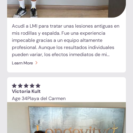
Acudí a LMI para tratar unas lesiones antiguas en
mis rodillas y espalda. Fue una experiencia
impecable gracias a un equipo altamente
profesional. Aunque los resultados individuales
pueden variar, los efectos inmediatos de mi
protocolo de tratamiento (células madre,
Learn More
exosomas, péptidos y terapia de oxígeno
hiperbárico) han sido extraordinarios para mí. Mis
sesiones de tratamiento duraron unos tres días y,
tres días después de la última sesión, camino y
Victoria Kult
me mantengo en pie de forma visiblemente
Age 34
Playa del Carmen
distinta. Mi esposa, que es instructora de Pilates,
quedó asombrada con los cambios que vio en mí
y ella misma está interesada en recibir
tratamiento para algunas de sus lesiones
antiguas. No tengo suficientes palabras de