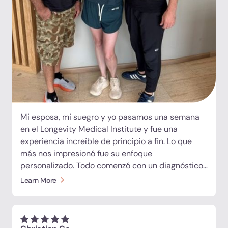
Mi esposa, mi suegro y yo pasamos una semana
en el Longevity Medical Institute y fue una
experiencia increíble de principio a fin. Lo que
más nos impresionó fue su enfoque
personalizado. Todo comenzó con un diagnóstico
integral que incluyó análisis de laboratorio
Learn More
avanzados, resonancia magnética de cuerpo
completo, evaluaciones cardiovasculares y más.
Los médicos revisaron cuidadosamente nuestros
resultados y desarrollaron planes de tratamiento