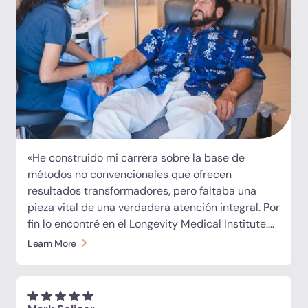
«He construido mi carrera sobre la base de
métodos no convencionales que ofrecen
resultados transformadores, pero faltaba una
pieza vital de una verdadera atención integral. Por
fin lo encontré en el Longevity Medical Institute.
En solo una semana, experimenté el recorrido
Learn More
completo del paciente: diagnóstico avanzado,
células madre intravenosas, exosomas, péptidos,
inyecciones articulares dirigidas, oxigenoterapia
hiperbárica y la estación de recarga. Todo estaba