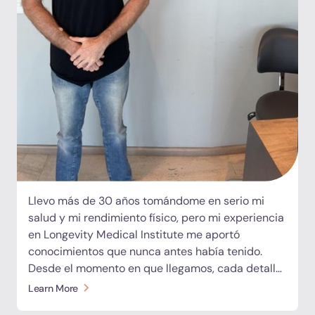
largo plazo. Combinado con instalaciones de
clase mundial, un personal excepcional y un
alojamiento magnífico, fue una experiencia
extraordinaria. Nos fuimos inspirados y ya
estamos planeando nuestro regreso.
Llevo más de 30 años tomándome en serio mi
salud y mi rendimiento físico, pero mi experiencia
en Longevity Medical Institute me aportó
conocimientos que nunca antes había tenido.
Desde el momento en que llegamos, cada detalle
fue gestionado con profesionalidad, calidez y una
Learn More
atención genuina. El alojamiento fue excepcional