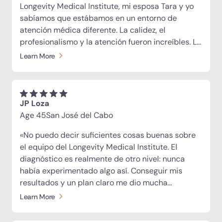
Longevity Medical Institute, mi esposa Tara y yo
sabíamos que estábamos en un entorno de
atención médica diferente. La calidez, el
profesionalismo y la atención fueron increíbles. Lo
que también diferenció verdaderamente al LMI
Learn More
fue la profundidad del análisis diagnóstico,
diseñado para ofrecer una imagen completa de lo
que sucede dentro de nuestro cuerpo. A partir de
ahí, los médicos elaboraron un protocolo
JP Loza
personalizado basado exclusivamente en
Age 45
San José del Cabo
nuestros resultados y objetivos de salud únicos:
«No puedo decir suficientes cosas buenas sobre
¡así es como debería ser el futuro de la medicina!»
el equipo del Longevity Medical Institute. El
diagnóstico es realmente de otro nivel: nunca
había experimentado algo así. Conseguir mis
resultados y un plan claro me dio mucha
tranquilidad. Lo que más me impresionó es lo que
Learn More
se siente al estar allí. No se siente como una
clínica: es sofisticada, cálida y todos son