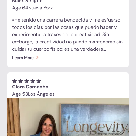
Mark Seliger
hecho a mi medida y dirigido por un equipo de
Age 64
Nueva York
primera clase. Esto es lo que debería ser el futuro
«He tenido una carrera bendecida y me esfuerzo
de la atención médica holística».
todos los días por las cosas que puedo hacer y
experimentar a través de la creatividad. Sin
embargo, la creatividad no puede mantenerse sin
cuidar tu cuerpo físico: es una verdadera
compañera en el camino. Mi tiempo en LMI ha
Learn More
sido una parte importante de ese camino, ya que
me ha recordado que reinventarme
creativamente también significa hacer lo mismo
físicamente. Y eso también es emocionante».
Clara Camacho
Age 53
Los Ángeles