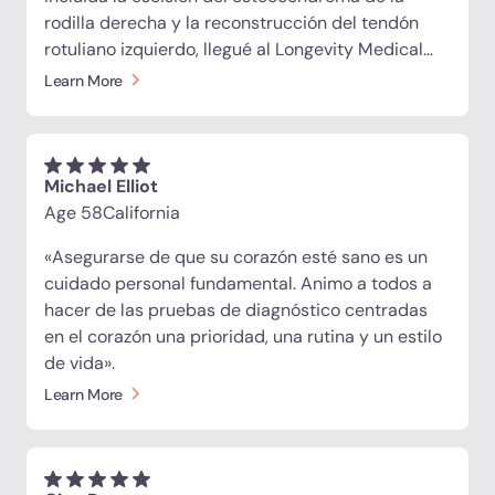
rodilla derecha y la reconstrucción del tendón
rotuliano izquierdo, llegué al Longevity Medical
Institute en busca de una solución regenerativa.
Learn More
Recibí inyecciones de células madre y exosomas
directamente en ambas rodillas, además de
células madre intravenosas, péptidos y apoyo
nutracéutico. Me sentí muy bien, ¡gracias LMI!»
Michael Elliot
Age 58
California
«Asegurarse de que su corazón esté sano es un
cuidado personal fundamental. Animo a todos a
hacer de las pruebas de diagnóstico centradas
en el corazón una prioridad, una rutina y un estilo
de vida».
Learn More