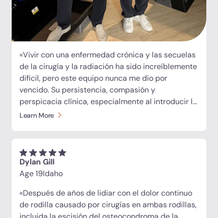
pacientes a alcanzar su vida más saludable. Mi
esposa y yo nos fuimos sintiéndonos más fuertes,
mejor informados y ya estamos planeando
nuestro regreso en septiembre.
«Vivir con una enfermedad crónica y las secuelas
de la cirugía y la radiación ha sido increíblemente
difícil, pero este equipo nunca me dio por
vencido. Su persistencia, compasión y
perspicacia clínica, especialmente al introducir la
oxigenoterapia hiperbárica, marcaron la
Learn More
diferencia. Nunca me sentí como un paciente
más. Como dice el propietario: «Inténtalo, vuelve a
intentarlo, lo tenemos». Esa mentalidad define su
cuidado. Estoy muy agradecido y recomiendo
Dylan Gill
encarecidamente a este equipo excepcional».
Age 19
Idaho
«Después de años de lidiar con el dolor continuo
de rodilla causado por cirugías en ambas rodillas,
incluida la escisión del osteocondroma de la