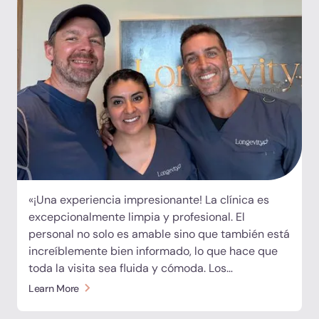
«¡Una experiencia impresionante! La clínica es
excepcionalmente limpia y profesional. El
personal no solo es amable sino que también está
increíblemente bien informado, lo que hace que
toda la visita sea fluida y cómoda. Los
tratamientos tienen un precio razonable y
Learn More
definitivamente volveré por más. ¡Lo recomiendo