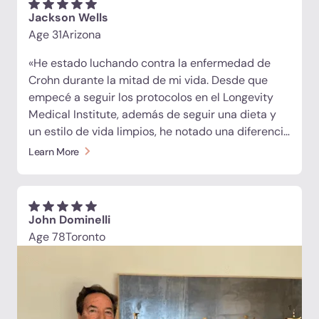
comer con normalidad, he recuperado mis fuerzas
Jackson Wells
y la mejoría ha sido increíble. Ha sido una
Age 31
Arizona
experiencia que me cambió la vida».
«He estado luchando contra la enfermedad de
Crohn durante la mitad de mi vida. Desde que
empecé a seguir los protocolos en el Longevity
Medical Institute, además de seguir una dieta y
un estilo de vida limpios, he notado una diferencia
real. La inflamación se ha calmado y me doy
Learn More
cuenta de que mi intestino está empezando a
sanar. Animo a otros pacientes con enfermedad
de Crohn a que consideren las células madre
como parte de su régimen».
John Dominelli
Age 78
Toronto