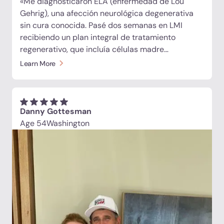
«Me diagnosticaron ELA (enfermedad de Lou
Gehrig), una afección neurológica degenerativa
sin cura conocida. Pasé dos semanas en LMI
recibiendo un plan integral de tratamiento
regenerativo, que incluía células madre
intravenosas, exosomas, péptidos, nutracéuticos
Learn More
y una inyección intratecal para administrar las
células madre y los exosomas directamente al
cerebro y la médula espinal. Al final de la primera
semana, noté mejoras significativas tanto en mi
Danny Gottesman
fuerza como en mi habla. Por primera vez en
Age 54
Washington
mucho tiempo, me siento vibrante, esperanzada y
genuinamente feliz. Gracias, LMI».