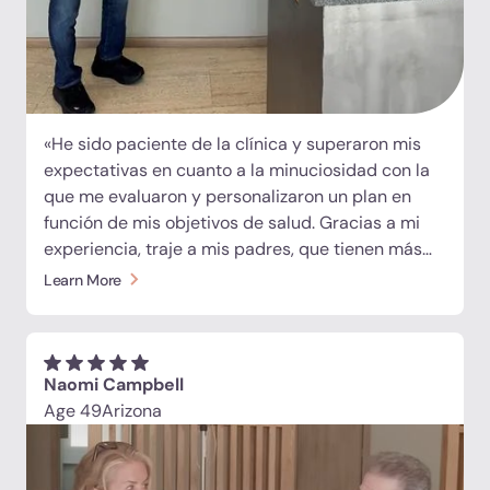
«He sido paciente de la clínica y superaron mis
expectativas en cuanto a la minuciosidad con la
que me evaluaron y personalizaron un plan en
función de mis objetivos de salud. Gracias a mi
experiencia, traje a mis padres, que tienen más
de 80 años, para que me ayudaran a mejorar su
Learn More
calidad de vida. Mi padre siempre ha estado
activo, pero el dolor de rodilla y tobillo ha limitado
recientemente su movilidad, mientras que mi
madre ha estado lidiando con los persistentes
Naomi Campbell
síntomas posteriores al COVID. El equipo realizó
Age 49
Arizona
una evaluación diagnóstica exhaustiva para
ambos y desarrolló protocolos personalizados. Lo
que más destaca es que se trata de un centro